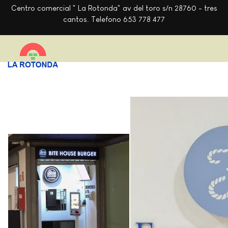
Centro comercial " La Rotonda" av del toro s/n 28760 - tres
cantos. Telefono 653 778 477